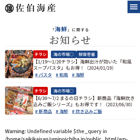
海鮮
「
」に関する
お知らせ
チラシ
海の市場○
鮮度壱番
【1/19〜1/20チラシ】海鮮出汁が効いた『和風
スープパスタ』もお得！
（2024/01/19）
# パスタ
# 和風
# 海鮮
チラシ
海の市場○
【6/30〜7/2 まるの日チラシ】新商品『海鮮炊き
込みご飯シリーズ』もお得です！
（2023/06/30）
# 新商品
# 海鮮
# 炊き込みご飯
Warning
: Undefined variable $the_query in
/home/saikikaisan/uminoichiba.jp/public_html/wp-