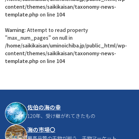
content/themes/saikikaisan/taxonomy-news-
template.php
on line
104
Warning
: Attempt to read property
"max_num_pages" on null in
/home/saikikaisan/uminoichiba.jp/public_html/wp-
content/themes/saikikaisan/taxonomy-news-
template.php
on line
104
佐伯の海の幸
120年、受け継がれてきたもの
海の市場〇
最高品質の干物が揃う、干物マーケット