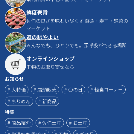
鮮度壱番
佐伯の良さを味わい尽くす 鮮魚・寿司・惣菜の
マーケット
道の駅やよい
みんなでも、ひとりでも。深呼吸ができる場所
オンラインショップ
干物のお取り寄せなら
お知らせ
# 大特価
# 店頭販売
# 〇の日
# 軽食コーナー
# ちりめん
# 新商品
特集
# 商品紹介
# 佐伯土産
# お土産