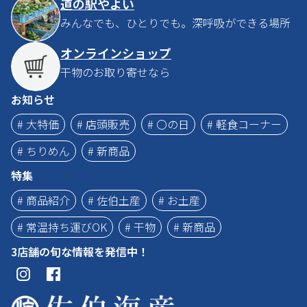
道の駅やよい
みんなでも、ひとりでも。深呼吸ができる場所
オンラインショップ
干物のお取り寄せなら
お知らせ
# 大特価
# 店頭販売
# 〇の日
# 軽食コーナー
# ちりめん
# 新商品
特集
# 商品紹介
# 佐伯土産
# お土産
# 常温持ち運びOK
# 干物
# 新商品
3店舗の旬な情報を発信中！