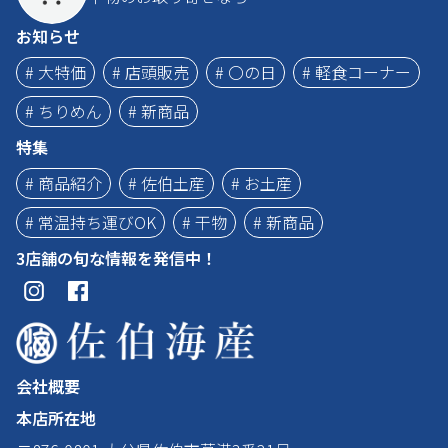
お知らせ
# 大特価
# 店頭販売
# 〇の日
# 軽食コーナー
# ちりめん
# 新商品
特集
# 商品紹介
# 佐伯土産
# お土産
# 常温持ち運びOK
# 干物
# 新商品
3店舗の旬な情報を発信中！
会社概要
本店所在地