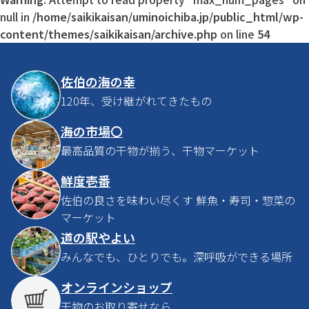
null in
/home/saikikaisan/uminoichiba.jp/public_html/wp-
content/themes/saikikaisan/archive.php
on line
54
佐伯の海の幸
120年、受け継がれてきたもの
海の市場〇
最高品質の干物が揃う、干物マーケット
鮮度壱番
佐伯の良さを味わい尽くす 鮮魚・寿司・惣菜の
マーケット
道の駅やよい
みんなでも、ひとりでも。深呼吸ができる場所
オンラインショップ
干物のお取り寄せなら