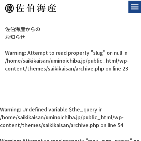
佐伯海産からの
お知らせ
Warning
: Attempt to read property "slug" on null in
/home/saikikaisan/uminoichiba.jp/public_html/wp-
content/themes/saikikaisan/archive.php
on line
23
Warning
: Undefined variable $the_query in
/home/saikikaisan/uminoichiba.jp/public_html/wp-
content/themes/saikikaisan/archive.php
on line
54
Warning
: Attempt to read property "max_num_pages" on