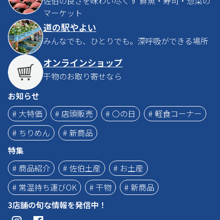
佐伯の良さを味わい尽くす 鮮魚・寿司・惣菜の
マーケット
道の駅やよい
みんなでも、ひとりでも。深呼吸ができる場所
オンラインショップ
干物のお取り寄せなら
お知らせ
# 大特価
# 店頭販売
# 〇の日
# 軽食コーナー
# ちりめん
# 新商品
特集
# 商品紹介
# 佐伯土産
# お土産
# 常温持ち運びOK
# 干物
# 新商品
3店舗の旬な情報を発信中！