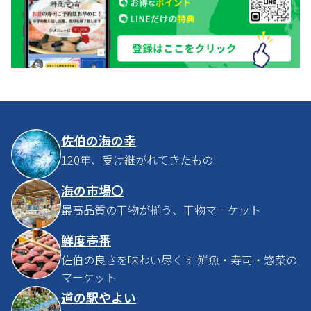
佐伯の海の幸
120年、受け継がれてきたもの
海の市場〇
最高品質の干物が揃う、干物マーケット
鮮度壱番
佐伯の良さを味わい尽くす 鮮魚・寿司・惣菜の
マーケット
道の駅やよい