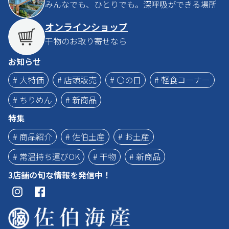
みんなでも、ひとりでも。深呼吸ができる場所
オンラインショップ
干物のお取り寄せなら
お知らせ
# 大特価
# 店頭販売
# 〇の日
# 軽食コーナー
# ちりめん
# 新商品
特集
# 商品紹介
# 佐伯土産
# お土産
# 常温持ち運びOK
# 干物
# 新商品
3店舗の旬な情報を発信中！