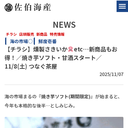
NEWS
チラシ
店頭販売
新商品
特売情報
海の市場○
鮮度壱番
【チラシ】燻製さきいか
etc…新商品もお
得！／焼き芋ソフト・甘酒スタート／
11/8(土) つなぐ茶屋
2025/11/07
海の市場まるの
『焼き芋ソフト(期間限定)』
が始まると、
今年も本格的な後半…としみじみ。