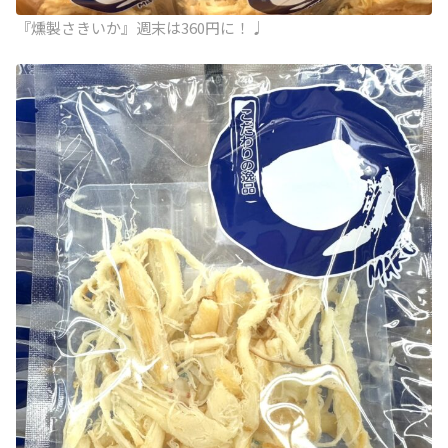
『燻製さきいか』週末は360円に！♩