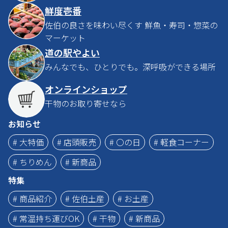
鮮度壱番
佐伯の良さを味わい尽くす 鮮魚・寿司・惣菜の
マーケット
道の駅やよい
みんなでも、ひとりでも。深呼吸ができる場所
オンラインショップ
干物のお取り寄せなら
お知らせ
# 大特価
# 店頭販売
# 〇の日
# 軽食コーナー
# ちりめん
# 新商品
特集
# 商品紹介
# 佐伯土産
# お土産
# 常温持ち運びOK
# 干物
# 新商品