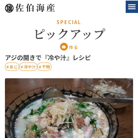
SPECIAL
ピックアップ
作る
アジの開きで『冷や汁』レシピ
# あじ
# 冷や汁
# 干物