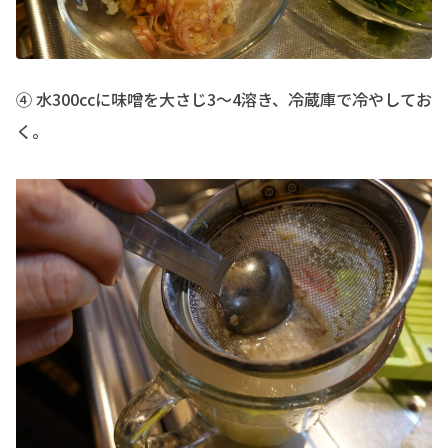
④ 水300ccに味噌を大さじ3〜4溶き、冷蔵庫で冷やしてお
く。