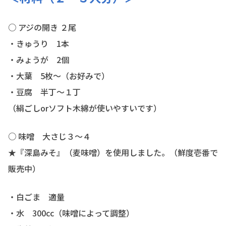
○ アジの開き ２尾
・きゅうり 1本
・みょうが 2個
・大葉 5枚〜（お好みで）
・豆腐 半丁〜１丁
（絹ごしorソフト木綿が使いやすいです）
○ 味噌 大さじ３〜４
★『深島みそ』（麦味噌）を使用しました。（鮮度壱番で
販売中）
・白ごま 適量
・水 300cc（味噌によって調整）