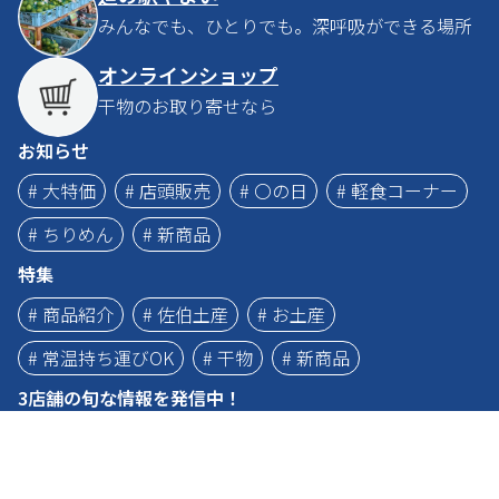
みんなでも、ひとりでも。深呼吸ができる場所
オンラインショップ
干物のお取り寄せなら
お知らせ
# 大特価
# 店頭販売
# 〇の日
# 軽食コーナー
# ちりめん
# 新商品
特集
# 商品紹介
# 佐伯土産
# お土産
# 常温持ち運びOK
# 干物
# 新商品
3店舗の旬な情報を発信中！