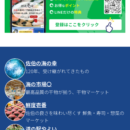
佐伯の海の幸
120年、受け継がれてきたもの
海の市場〇
最高品質の干物が揃う、干物マーケット
鮮度壱番
佐伯の良さを味わい尽くす 鮮魚・寿司・惣菜の
マーケット
道の駅やよい