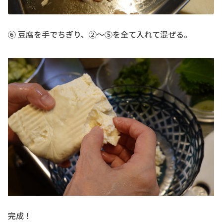
⑥ 豆腐を手でちぎり、②〜⑤を全て入れて混ぜる。
完成！