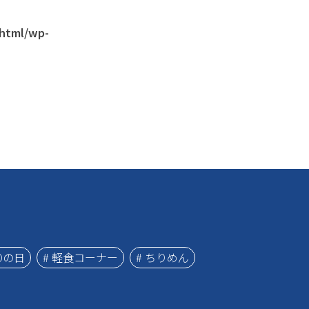
_html/wp-
〇の日
# 軽食コーナー
# ちりめん