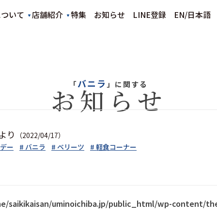
について
店舗紹介
特集
お知らせ
LINE登録
EN
/
日本語
バニラ
「
」に関する
お知らせ
より
（2022/04/17）
ンデー
# バニラ
# ベリーツ
# 軽食コーナー
e/saikikaisan/uminoichiba.jp/public_html/wp-content/t