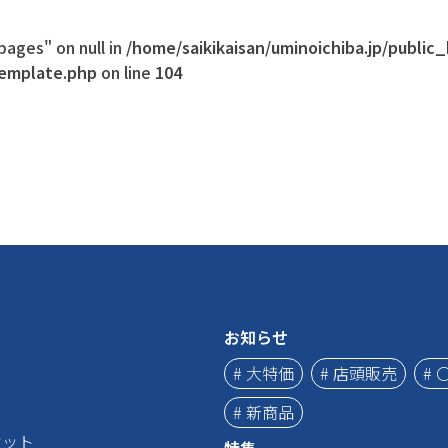
ages" on null in
/home/saikikaisan/uminoichiba.jp/public
template.php
on line
104
お知らせ
# 大特価
# 店頭販売
# 
# 新商品
ケット
特集