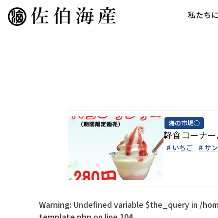
私たち
海の市場○
軽食コーナー
# いちご
# サ
Warning
: Undefined variable $the_query in
/hom
template.php
on line
104