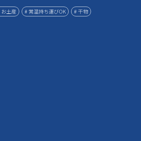
# お土産
# 常温持ち運びOK
# 干物