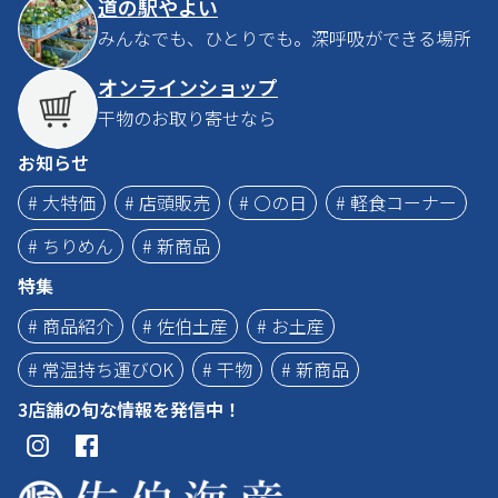
道の駅やよい
みんなでも、ひとりでも。深呼吸ができる場所
オンラインショップ
干物のお取り寄せなら
お知らせ
# 大特価
# 店頭販売
# 〇の日
# 軽食コーナー
# ちりめん
# 新商品
特集
# 商品紹介
# 佐伯土産
# お土産
# 常温持ち運びOK
# 干物
# 新商品
3店舗の旬な情報を発信中！