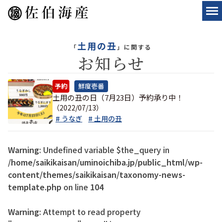
土用の丑
「
」に関する
お知らせ
予約
鮮度壱番
土用の丑の日（7月23日）予約承り中！
（2022/07/13）
# うなぎ
# 土用の丑
Warning
: Undefined variable $the_query in
/home/saikikaisan/uminoichiba.jp/public_html/wp-
content/themes/saikikaisan/taxonomy-news-
template.php
on line
104
Warning
: Attempt to read property