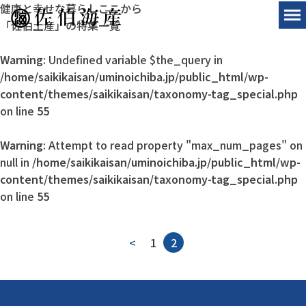
健康と幸せな暮らしここから
「佐伯土産」の特集一覧
Warning
: Undefined variable $the_query in
/home/saikikaisan/uminoichiba.jp/public_html/wp-
content/themes/saikikaisan/taxonomy-tag_special.php
on line
55
Warning
: Attempt to read property "max_num_pages" on
null in
/home/saikikaisan/uminoichiba.jp/public_html/wp-
content/themes/saikikaisan/taxonomy-tag_special.php
on line
55
<
1
2