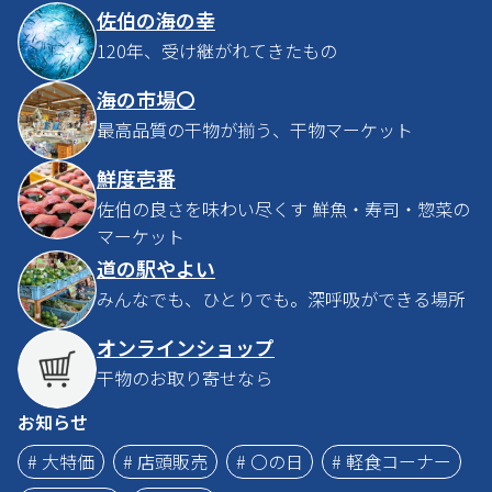
佐伯の海の幸
120年、受け継がれてきたもの
海の市場〇
最高品質の干物が揃う、干物マーケット
鮮度壱番
佐伯の良さを味わい尽くす 鮮魚・寿司・惣菜の
マーケット
道の駅やよい
みんなでも、ひとりでも。深呼吸ができる場所
オンラインショップ
干物のお取り寄せなら
お知らせ
# 大特価
# 店頭販売
# 〇の日
# 軽食コーナー